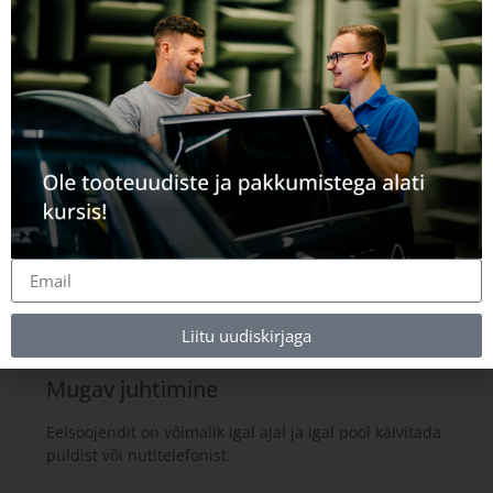
Puhtam keskkond
Eelsoojendatud mootoriga on heitgaaside hulk
startides madalam.
Liitu uudiskirjaga
Mugav juhtimine
Eelsoojendit on võimalik igal ajal ja igal pool käivitada
puldist või nutitelefonist.