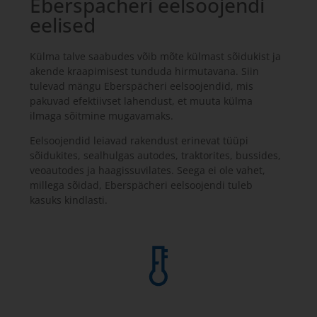
Eberspächeri eelsoojendi
eelised
Külma talve saabudes võib mõte külmast sõidukist ja
akende kraapimisest tunduda hirmutavana. Siin
tulevad mängu Eberspächeri eelsoojendid, mis
pakuvad efektiivset lahendust, et muuta külma
ilmaga sõitmine mugavamaks.
Eelsoojendid leiavad rakendust erinevat tüüpi
sõidukites, sealhulgas autodes, traktorites, bussides,
veoautodes ja haagissuvilates. Seega ei ole vahet,
millega sõidad, Eberspächeri eelsoojendi tuleb
kasuks kindlasti.