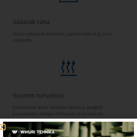
Säästab raha
Masin soojeneb kiiremini, säästes kütust ja sinu
rahakotti.
Suurem turvalisus
Eelsoojendi aitab sulatada aknad ja peeglid,
parandades sellega nähtavust ja turvalisust.