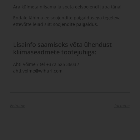
Ära külmeta niisama ja soeta eelsoojendi juba täna!
Endale lähima eelsoojendite paigaldusega tegeleva
ettevõtte leiad siit:
soojendite paigaldus
.
Lisainfo saamiseks võta ühendust
kliimaseadmete tootejuhiga:
Ahti Võime / tel +372 525 3603 /
ahti.voime@wihuri.com
Eelmine
Järmine