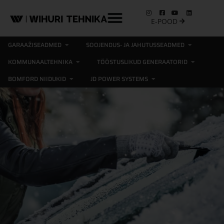
E-POOD
GARAAŽISEADMED
SOOJENDUS- JA JAHUTUSSEADMED
KOMMUNAALTEHNIKA
TÖÖSTUSLIKUD GENERAATORID
BOMFORD NIIDUKID
JD POWER SYSTEMS